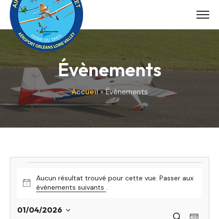
Skip
to
content
Évènements
Accueil
»
Évènements
Évènements
Aucun résultat trouvé pour cette vue. Passer aux
Notice
évènements suivants
.
01/04/2026
Navi
Recherche