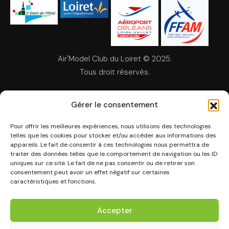
Air'Model Club du Loiret © 2025.
Tous droit réservés.
Mentions légales
Gérer le consentement
Pour offrir les meilleures expériences, nous utilisons des technologies
telles que les cookies pour stocker et/ou accéder aux informations des
appareils. Le fait de consentir à ces technologies nous permettra de
traiter des données telles que le comportement de navigation ou les ID
uniques sur ce site. Le fait de ne pas consentir ou de retirer son
Air Model'Club du Loiret
La tête dans les nuages, les pi
consentement peut avoir un effet négatif sur certaines
caractéristiques et fonctions.
Accepter